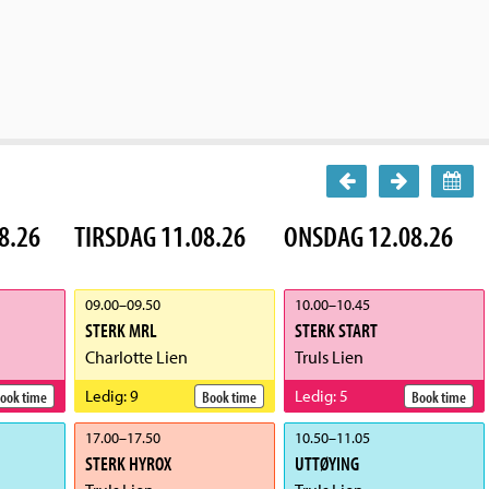
8.26
TIRSDAG 11.08.26
ONSDAG 12.08.26
09.00
–
09.50
10.00
–
10.45
STERK MRL
STERK START
Charlotte Lien
Truls Lien
Ledig
:
9
Ledig
:
5
ook time
Book time
Book time
17.00
–
17.50
10.50
–
11.05
STERK HYROX
UTTØYING