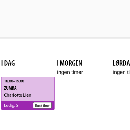
I DAG
I MORGEN
LØRDA
Ingen timer
Ingen t
18.00
–
19.00
ZUMBA
Charlotte Lien
Ledig
:
5
Book time