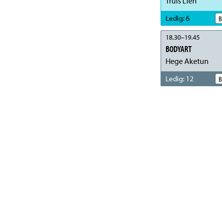
Truls Lien
Ledig
:
6
B
18.30
–
19.45
BODYART
Hege Aketun
Ledig
:
12
B