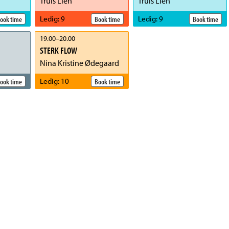
Truls Lien
Truls Lien
Ledig
:
9
Ledig
:
9
ook time
Book time
Book time
19.00
–
20.00
STERK FLOW
Nina Kristine Ødegaard
Ledig
:
10
ook time
Book time