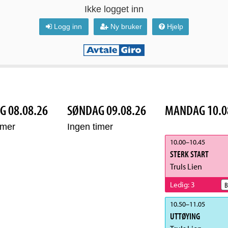
Ikke logget inn
Logg inn
Ny bruker
Hjelp
G 08.08.26
SØNDAG 09.08.26
MANDAG 10.0
imer
Ingen timer
10.00
–
10.45
STERK START
Truls Lien
Ledig
:
3
B
10.50
–
11.05
UTTØYING